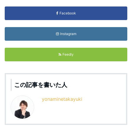
Facebook
Instagram
Feedly
この記事を書いた人
yonaminetakayuki