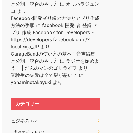
と分割、統合のやり方
に
オリハラジュン
コ
より
Facebook開発者登録の方法とアプリ作成
方法の手順
に
facebook 開発 者 登録 ア
プリ 作成 Facebook for Developers -
https://developers.facebook.com/?
locale=ja_JP
より
GarageBandの使い方の基本！音声編集
と分割、統合のやり方
に
ラジオを始めよ
う！ | だんのマンのゴリライフ
より
受験生の失敗は全て親が悪い？
に
yonaminetakayuki
より
カテゴリー
ビジネス
(72)
成功マインド
(31)