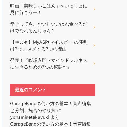
映画「美味しいごはん」をいっしょに
見に行こう―！
幸せってさ、おいしいごはん食べるだ
けでなれるんじゃん？
【特典有】MyASP(マイスピー)の評判
は? オススメする3つの理由
発売！『瞑想入門〜マインドフルネス
に生きるための7つの秘訣〜』
最近のコメント
GarageBandの使い方の基本！音声編集
と分割、統合のやり方
に
yonaminetakayuki
より
GarageBandの使い方の基本！音声編集