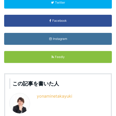
Twitter
Facebook
Instagram
Feedly
この記事を書いた人
yonaminetakayuki