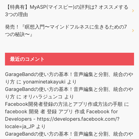
【特典有】MyASP(マイスピー)の評判は? オススメする
3つの理由
発売！『瞑想入門〜マインドフルネスに生きるための7
つの秘訣〜』
最近のコメント
GarageBandの使い方の基本！音声編集と分割、統合のや
り方
に
yonaminetakayuki
より
GarageBandの使い方の基本！音声編集と分割、統合のや
り方
に
オリハラジュンコ
より
Facebook開発者登録の方法とアプリ作成方法の手順
に
facebook 開発 者 登録 アプリ 作成 Facebook for
Developers - https://developers.facebook.com/?
locale=ja_JP
より
GarageBandの使い方の基本！音声編集と分割、統合のや