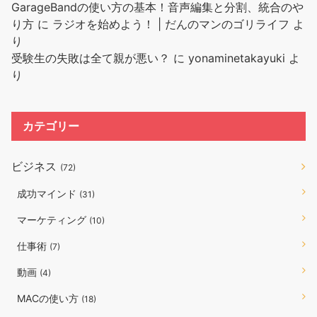
GarageBandの使い方の基本！音声編集と分割、統合のや
り方
に
ラジオを始めよう！ | だんのマンのゴリライフ
よ
り
受験生の失敗は全て親が悪い？
に
yonaminetakayuki
よ
り
カテゴリー
ビジネス
(72)
成功マインド
(31)
マーケティング
(10)
仕事術
(7)
動画
(4)
MACの使い方
(18)