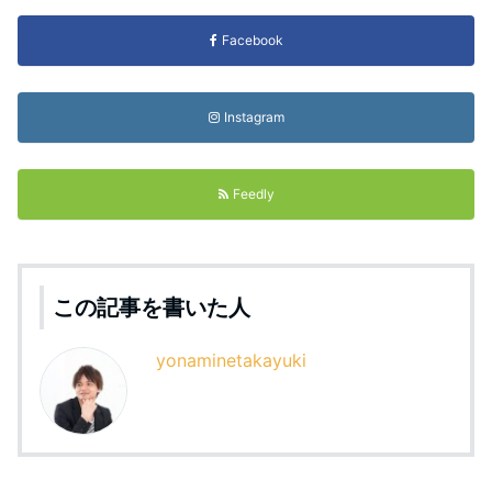
Facebook
Instagram
Feedly
この記事を書いた人
yonaminetakayuki