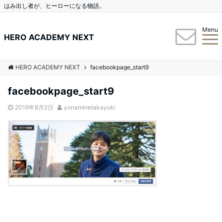
はみ出し者が、ヒーローになる物語。
Menu
HERO ACADEMY NEXT
HERO ACADEMY NEXT
facebookpage_start9
facebookpage_start9
2016年8月2日
yonaminetakayuki