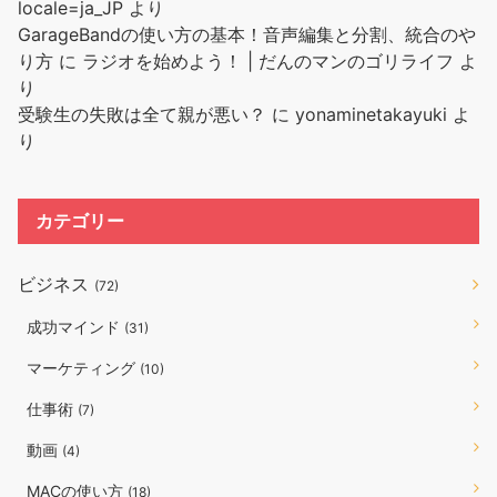
locale=ja_JP
より
GarageBandの使い方の基本！音声編集と分割、統合のや
り方
に
ラジオを始めよう！ | だんのマンのゴリライフ
よ
り
受験生の失敗は全て親が悪い？
に
yonaminetakayuki
よ
り
カテゴリー
ビジネス
(72)
成功マインド
(31)
マーケティング
(10)
仕事術
(7)
動画
(4)
MACの使い方
(18)