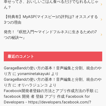
幸せってさ、おいしいごはん食べるだけでなれるんじゃ
ん？
【特典有】MyASP(マイスピー)の評判は? オススメする
3つの理由
発売！『瞑想入門〜マインドフルネスに生きるための7
つの秘訣〜』
最近のコメント
GarageBandの使い方の基本！音声編集と分割、統合のや
り方
に
yonaminetakayuki
より
GarageBandの使い方の基本！音声編集と分割、統合のや
り方
に
オリハラジュンコ
より
Facebook開発者登録の方法とアプリ作成方法の手順
に
facebook 開発 者 登録 アプリ 作成 Facebook for
Developers - https://developers.facebook.com/?