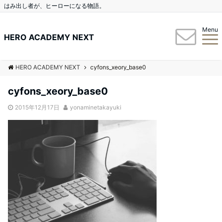
はみ出し者が、ヒーローになる物語。
Menu
HERO ACADEMY NEXT
HERO ACADEMY NEXT
cyfons_xeory_base0
cyfons_xeory_base0
2015年12月17日
yonaminetakayuki