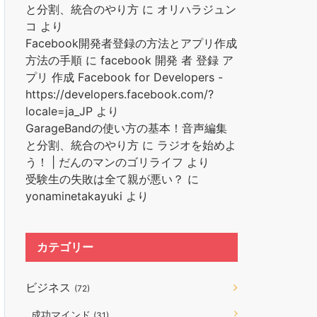
と分割、統合のやり方
に
オリハラジュン
コ
より
Facebook開発者登録の方法とアプリ作成
方法の手順
に
facebook 開発 者 登録 ア
プリ 作成 Facebook for Developers -
https://developers.facebook.com/?
locale=ja_JP
より
GarageBandの使い方の基本！音声編集
と分割、統合のやり方
に
ラジオを始めよ
う！ | だんのマンのゴリライフ
より
受験生の失敗は全て親が悪い？
に
yonaminetakayuki
より
カテゴリー
ビジネス
(72)
成功マインド
(31)