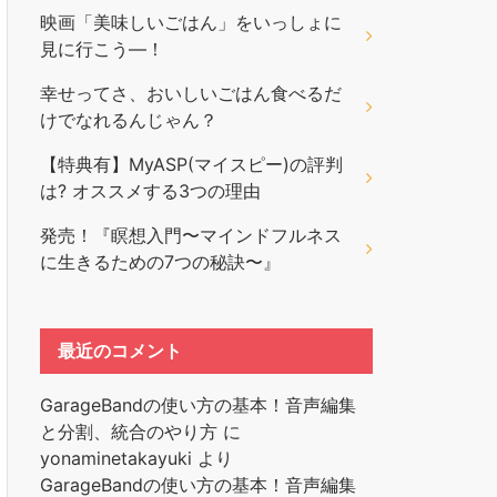
映画「美味しいごはん」をいっしょに
見に行こう―！
幸せってさ、おいしいごはん食べるだ
けでなれるんじゃん？
【特典有】MyASP(マイスピー)の評判
は? オススメする3つの理由
発売！『瞑想入門〜マインドフルネス
に生きるための7つの秘訣〜』
最近のコメント
GarageBandの使い方の基本！音声編集
と分割、統合のやり方
に
yonaminetakayuki
より
GarageBandの使い方の基本！音声編集