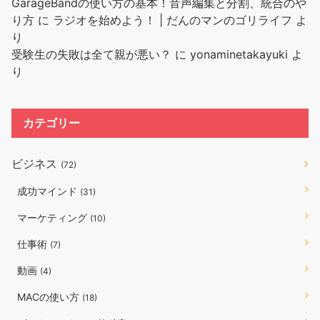
GarageBandの使い方の基本！音声編集と分割、統合のや
り方
に
ラジオを始めよう！ | だんのマンのゴリライフ
よ
り
受験生の失敗は全て親が悪い？
に
yonaminetakayuki
よ
り
カテゴリー
ビジネス
(72)
成功マインド
(31)
マーケティング
(10)
仕事術
(7)
動画
(4)
MACの使い方
(18)