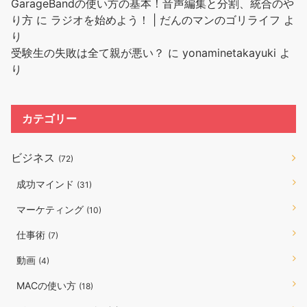
GarageBandの使い方の基本！音声編集と分割、統合のや
り方
に
ラジオを始めよう！ | だんのマンのゴリライフ
よ
り
受験生の失敗は全て親が悪い？
に
yonaminetakayuki
よ
り
カテゴリー
ビジネス
(72)
成功マインド
(31)
マーケティング
(10)
仕事術
(7)
動画
(4)
MACの使い方
(18)