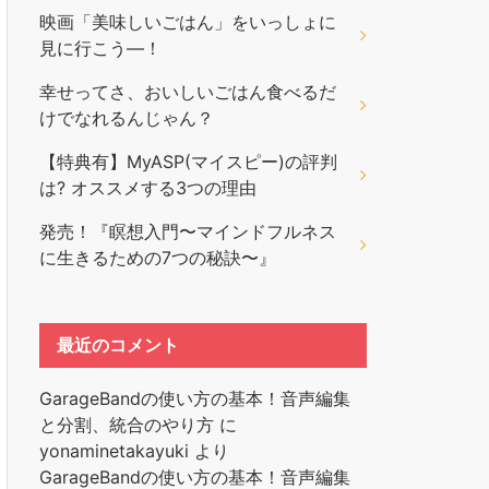
映画「美味しいごはん」をいっしょに
見に行こう―！
幸せってさ、おいしいごはん食べるだ
けでなれるんじゃん？
【特典有】MyASP(マイスピー)の評判
は? オススメする3つの理由
発売！『瞑想入門〜マインドフルネス
に生きるための7つの秘訣〜』
最近のコメント
GarageBandの使い方の基本！音声編集
と分割、統合のやり方
に
yonaminetakayuki
より
GarageBandの使い方の基本！音声編集