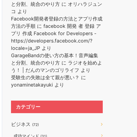
と分割、統合のやり方
に
オリハラジュン
コ
より
Facebook開発者登録の方法とアプリ作成
方法の手順
に
facebook 開発 者 登録 ア
プリ 作成 Facebook for Developers -
https://developers.facebook.com/?
locale=ja_JP
より
GarageBandの使い方の基本！音声編集
と分割、統合のやり方
に
ラジオを始めよ
う！ | だんのマンのゴリライフ
より
受験生の失敗は全て親が悪い？
に
yonaminetakayuki
より
カテゴリー
ビジネス
(72)
成功マインド
(31)