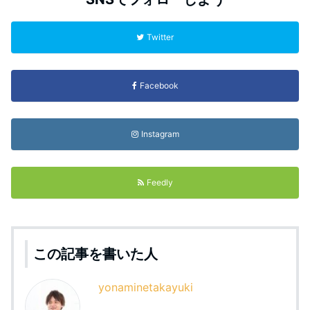
Twitter
Facebook
Instagram
Feedly
この記事を書いた人
yonaminetakayuki