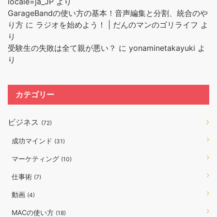
locale=ja_JP
より
GarageBandの使い方の基本！音声編集と分割、統合のや
り方
に
ラジオを始めよう！ | だんのマンのゴリライフ
よ
り
受験生の失敗は全て親が悪い？
に
yonaminetakayuki
よ
り
カテゴリー
ビジネス
(72)
成功マインド
(31)
マーケティング
(10)
仕事術
(7)
動画
(4)
MACの使い方
(18)