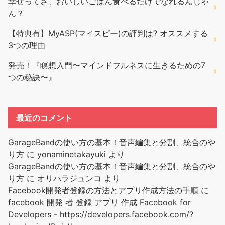
幸せってさ、おいしいごはん食べるだけでなれるんじゃ
ん？
【特典有】MyASP(マイスピー)の評判は? オススメする
3つの理由
発売！『瞑想入門〜マインドフルネスに生きるための7
つの秘訣〜』
最近のコメント
GarageBandの使い方の基本！音声編集と分割、統合のや
り方
に
yonaminetakayuki
より
GarageBandの使い方の基本！音声編集と分割、統合のや
り方
に
オリハラジュンコ
より
Facebook開発者登録の方法とアプリ作成方法の手順
に
facebook 開発 者 登録 アプリ 作成 Facebook for
Developers - https://developers.facebook.com/?