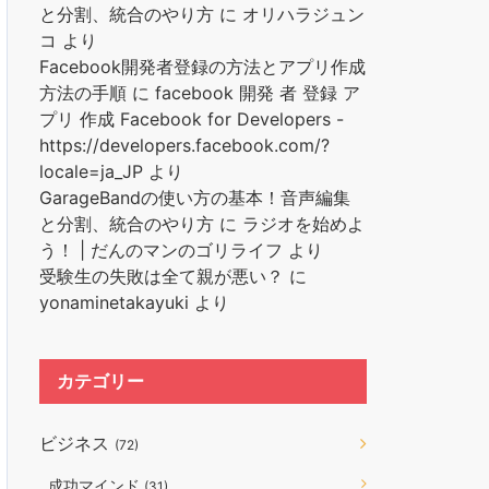
と分割、統合のやり方
に
オリハラジュン
コ
より
Facebook開発者登録の方法とアプリ作成
方法の手順
に
facebook 開発 者 登録 ア
プリ 作成 Facebook for Developers -
https://developers.facebook.com/?
locale=ja_JP
より
GarageBandの使い方の基本！音声編集
と分割、統合のやり方
に
ラジオを始めよ
う！ | だんのマンのゴリライフ
より
受験生の失敗は全て親が悪い？
に
yonaminetakayuki
より
カテゴリー
ビジネス
(72)
成功マインド
(31)