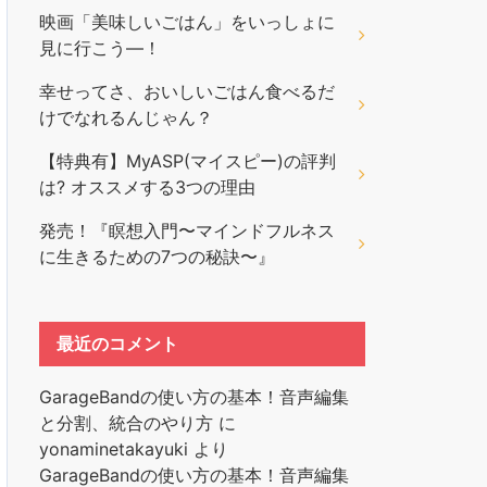
映画「美味しいごはん」をいっしょに
見に行こう―！
幸せってさ、おいしいごはん食べるだ
けでなれるんじゃん？
【特典有】MyASP(マイスピー)の評判
は? オススメする3つの理由
発売！『瞑想入門〜マインドフルネス
に生きるための7つの秘訣〜』
最近のコメント
GarageBandの使い方の基本！音声編集
と分割、統合のやり方
に
yonaminetakayuki
より
GarageBandの使い方の基本！音声編集