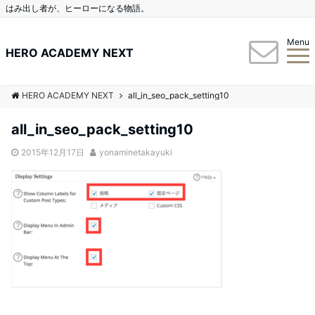
はみ出し者が、ヒーローになる物語。
Menu
HERO ACADEMY NEXT
HERO ACADEMY NEXT
all_in_seo_pack_setting10
all_in_seo_pack_setting10
2015年12月17日
yonaminetakayuki