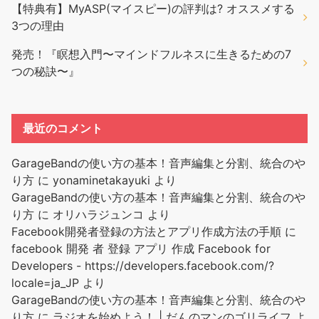
【特典有】MyASP(マイスピー)の評判は? オススメする
3つの理由
発売！『瞑想入門〜マインドフルネスに生きるための7
つの秘訣〜』
最近のコメント
GarageBandの使い方の基本！音声編集と分割、統合のや
り方
に
yonaminetakayuki
より
GarageBandの使い方の基本！音声編集と分割、統合のや
り方
に
オリハラジュンコ
より
Facebook開発者登録の方法とアプリ作成方法の手順
に
facebook 開発 者 登録 アプリ 作成 Facebook for
Developers - https://developers.facebook.com/?
locale=ja_JP
より
GarageBandの使い方の基本！音声編集と分割、統合のや
り方
に
ラジオを始めよう！ | だんのマンのゴリライフ
よ