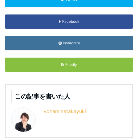
Facebook
Instagram
Feedly
この記事を書いた人
yonaminetakayuki