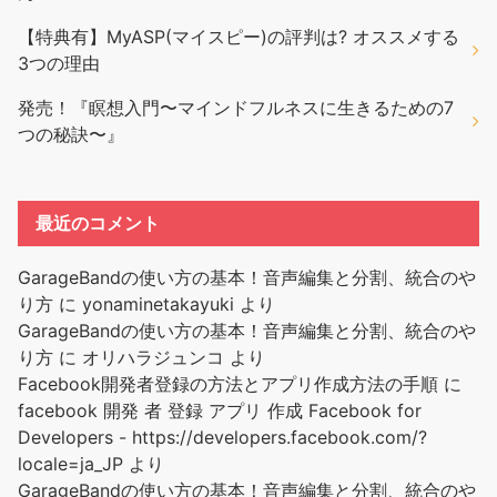
【特典有】MyASP(マイスピー)の評判は? オススメする
3つの理由
発売！『瞑想入門〜マインドフルネスに生きるための7
つの秘訣〜』
最近のコメント
GarageBandの使い方の基本！音声編集と分割、統合のや
り方
に
yonaminetakayuki
より
GarageBandの使い方の基本！音声編集と分割、統合のや
り方
に
オリハラジュンコ
より
Facebook開発者登録の方法とアプリ作成方法の手順
に
facebook 開発 者 登録 アプリ 作成 Facebook for
Developers - https://developers.facebook.com/?
locale=ja_JP
より
GarageBandの使い方の基本！音声編集と分割、統合のや