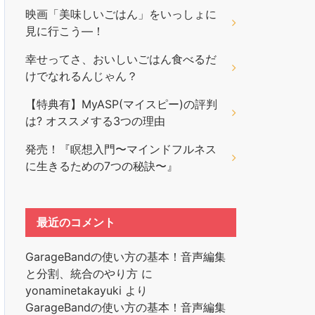
映画「美味しいごはん」をいっしょに
見に行こう―！
幸せってさ、おいしいごはん食べるだ
けでなれるんじゃん？
【特典有】MyASP(マイスピー)の評判
は? オススメする3つの理由
発売！『瞑想入門〜マインドフルネス
に生きるための7つの秘訣〜』
最近のコメント
GarageBandの使い方の基本！音声編集
と分割、統合のやり方
に
yonaminetakayuki
より
GarageBandの使い方の基本！音声編集