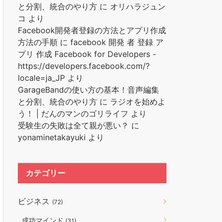
と分割、統合のやり方
に
オリハラジュン
コ
より
Facebook開発者登録の方法とアプリ作成
方法の手順
に
facebook 開発 者 登録 ア
プリ 作成 Facebook for Developers -
https://developers.facebook.com/?
locale=ja_JP
より
GarageBandの使い方の基本！音声編集
と分割、統合のやり方
に
ラジオを始めよ
う！ | だんのマンのゴリライフ
より
受験生の失敗は全て親が悪い？
に
yonaminetakayuki
より
カテゴリー
ビジネス
(72)
成功マインド
(31)