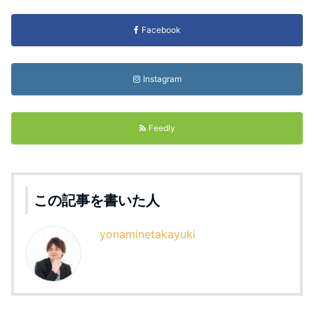
Facebook
Instagram
Feedly
この記事を書いた人
yonaminetakayuki