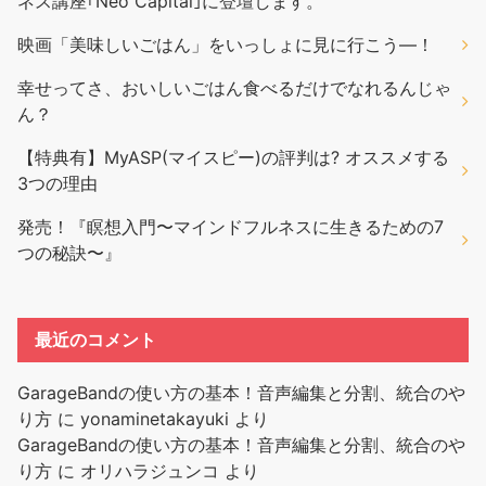
ネス講座｢Neo Capital｣に登壇します。
映画「美味しいごはん」をいっしょに見に行こう―！
幸せってさ、おいしいごはん食べるだけでなれるんじゃ
ん？
【特典有】MyASP(マイスピー)の評判は? オススメする
3つの理由
発売！『瞑想入門〜マインドフルネスに生きるための7
つの秘訣〜』
最近のコメント
GarageBandの使い方の基本！音声編集と分割、統合のや
り方
に
yonaminetakayuki
より
GarageBandの使い方の基本！音声編集と分割、統合のや
り方
に
オリハラジュンコ
より